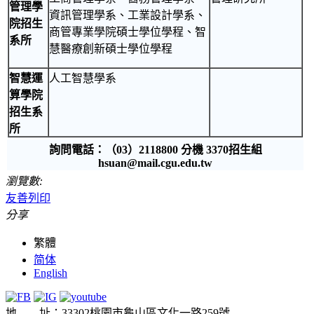
管理學
資訊管理學系、工業設計學系、
院招生
商管專業學院碩士學位學程、智
系所
慧醫療創新碩士學位學程
智慧運
人工智慧學系
算學院
招生系
所
詢問電話：（03）2118800 分機 3370招生組
hsuan@mail.cgu.edu.tw
瀏覽數:
友善列印
分享
繁體
简体
English
地 址：33302桃園市龜山區文化一路259號