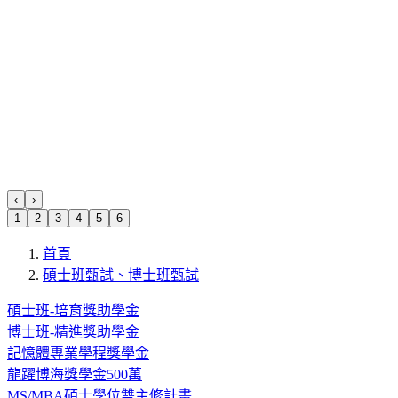
‹
›
1
2
3
4
5
6
首頁
碩士班甄試、博士班甄試
碩士班-培育獎助學金
博士班-精進獎助學金
記憶體專業學程獎學金
龍躍博海獎學金500萬
MS/MBA碩士學位雙主修計畫